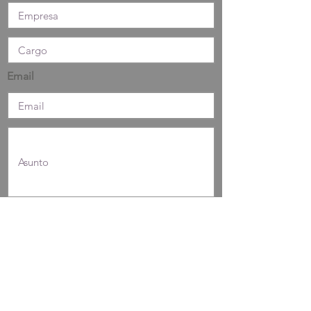
Email
Deseo suscribirme para recibir la newsletter
He leído y acepto la
política de privacidad
Enviar