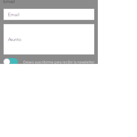
Email
Deseo suscribirme para recibir la newsletter
He leído y acepto la
política de privacidad
Enviar
​​Gran Vía 630 4ª planta